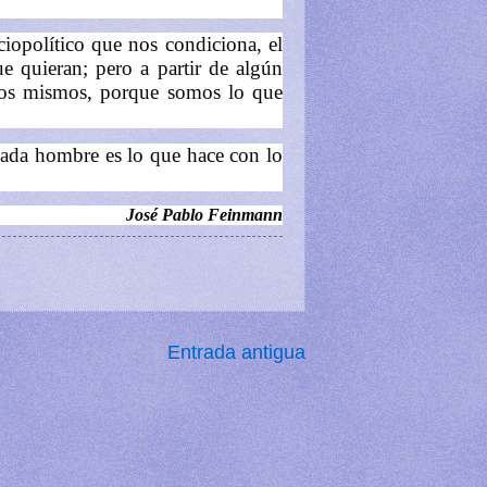
ciopolítico que nos condiciona, el
e quieran; pero a partir de algún
ros mismos, porque somos lo que
Cada hombre es lo que hace con lo
José Pablo Feinmann
Entrada antigua