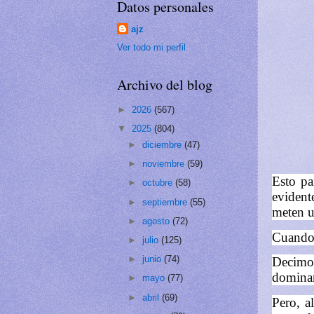
Datos personales
ajz
Ver todo mi perfil
Archivo del blog
►
2026
(567)
▼
2025
(804)
►
diciembre
(47)
►
noviembre
(59)
Esto pa
►
octubre
(58)
evident
►
septiembre
(55)
meten u
►
agosto
(72)
Cuando 
►
julio
(125)
►
junio
(74)
Decimos
dominam
►
mayo
(77)
►
abril
(69)
Pero, a