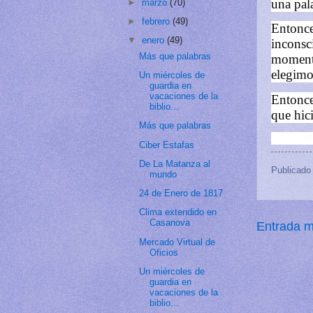
una pala
►
marzo
(70)
►
febrero
(49)
Entonce
▼
enero
(49)
inconsc
Más que palabras
momento
elegimo
Un miércoles de
guardia en
vacaciones de la
Entonce
biblio...
que hici
Más que palabras
Ciber Estafas
De La Matanza al
Publicado
mundo
24 de Enero de 1817
Clima extendido en
Casanova
Entrada m
Mercado Virtual de
Oficios
Un miércoles de
guardia en
vacaciones de la
biblio...